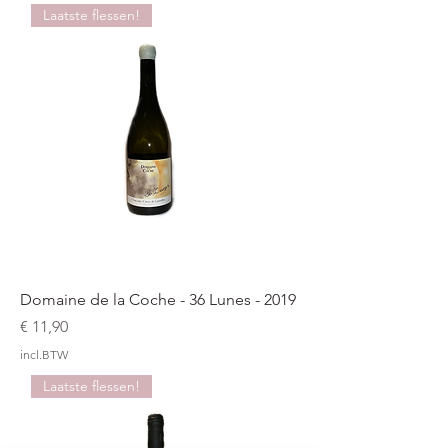
Laatste flessen!
Domaine de la Coche - 36 Lunes - 2019
Prijs
€ 11,90
incl.BTW
Laatste flessen!