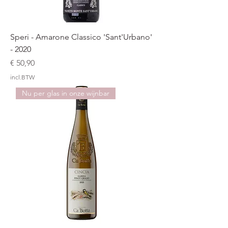
Speri - Amarone Classico 'Sant'Urbano'
- 2020
Prijs
€ 50,90
incl.BTW
Nu per glas in onze wijnbar