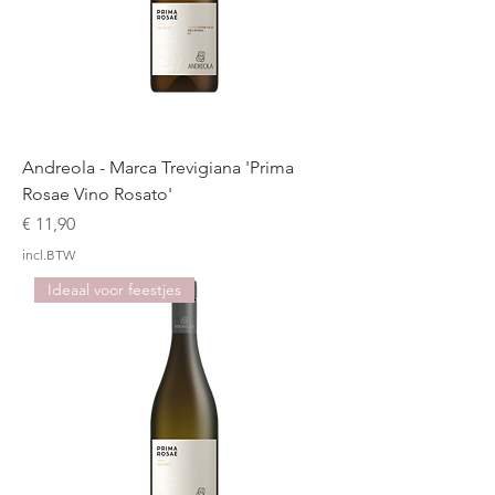
Andreola - Marca Trevigiana 'Prima
Rosae Vino Rosato'
Prijs
€ 11,90
incl.BTW
Ideaal voor feestjes