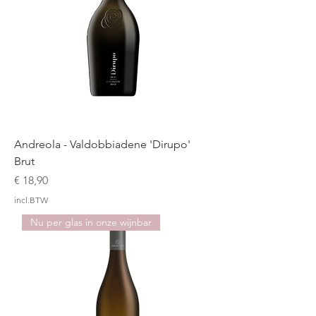
Andreola - Valdobbiadene 'Dirupo'
Brut
Prijs
€ 18,90
incl.BTW
Nu per glas in onze wijnbar