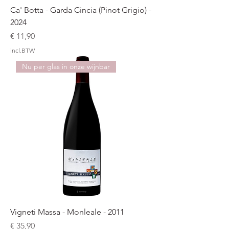
Ca' Botta - Garda Cincia (Pinot Grigio) -
2024
Prijs
€ 11,90
incl.BTW
Nu per glas in onze wijnbar
Vigneti Massa - Monleale - 2011
Prijs
€ 35,90