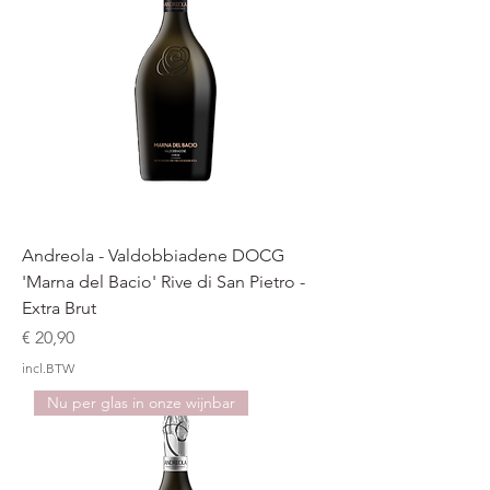
Andreola - Valdobbiadene DOCG
'Marna del Bacio' Rive di San Pietro -
Extra Brut
Prijs
€ 20,90
incl.BTW
Nu per glas in onze wijnbar