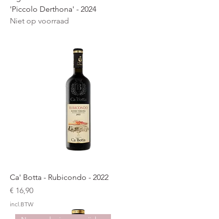
'Piccolo Derthona' - 2024
Niet op voorraad
Ca' Botta - Rubicondo - 2022
Prijs
€ 16,90
incl.BTW