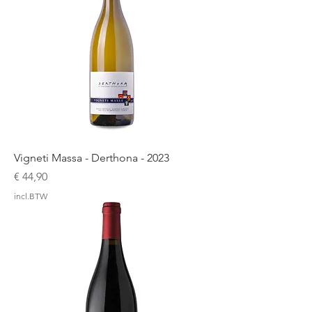
Vigneti Massa - Derthona - 2023
Prijs
€ 44,90
incl.BTW