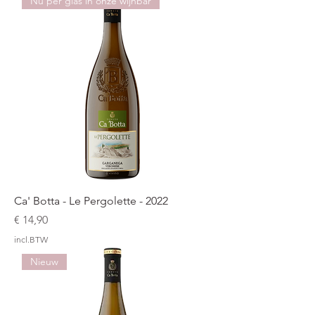
Nu per glas in onze wijnbar
Ca' Botta - Le Pergolette - 2022
Prijs
€ 14,90
incl.BTW
Nieuw