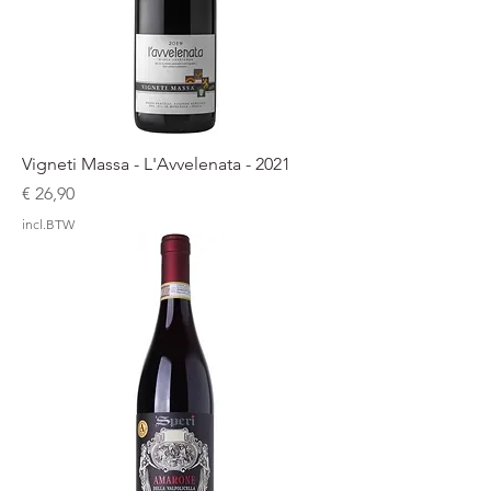
Vigneti Massa - L'Avvelenata - 2021
Prijs
€ 26,90
incl.BTW