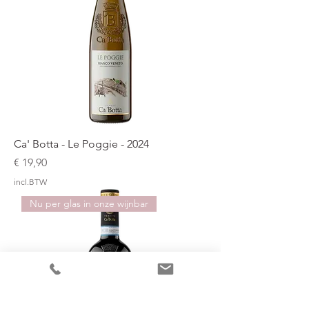
Ca' Botta - Le Poggie - 2024
Prijs
€ 19,90
incl.BTW
Nu per glas in onze wijnbar