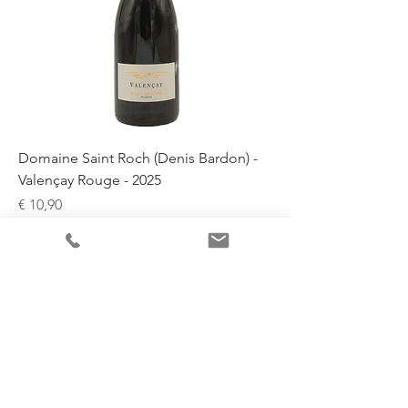
Domaine Saint Roch (Denis Bardon) -
Valençay Rouge - 2025
Prijs
€ 10,90
incl.BTW