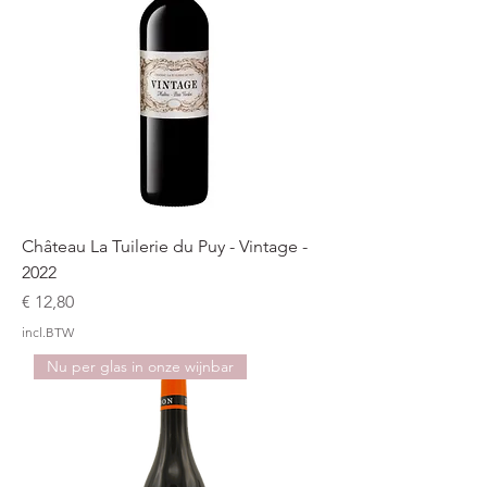
Château La Tuilerie du Puy - Vintage -
2022
Prijs
€ 12,80
incl.BTW
Nu per glas in onze wijnbar