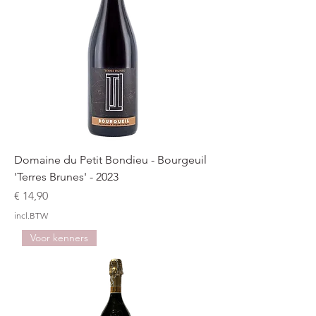
Domaine du Petit Bondieu - Bourgeuil
'Terres Brunes' - 2023
Prijs
€ 14,90
incl.BTW
Voor kenners