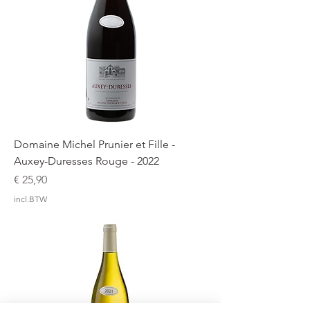
Domaine Michel Prunier et Fille -
Auxey-Duresses Rouge - 2022
Prijs
€ 25,90
incl.BTW