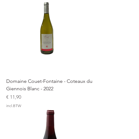
Domaine Couet-Fontaine - Coteaux du
Giennois Blanc - 2022
Prijs
€ 11,90
incl.BTW