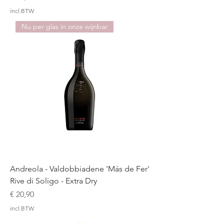
incl.BTW
Nu per glas in onze wijnbar
Andreola - Valdobbiadene 'Más de Fer'
Rive di Soligo - Extra Dry
Prijs
€ 20,90
incl.BTW