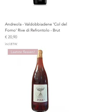
Andreola - Valdobbiadene 'Col del
Forno' Rive di Refrontolo - Brut
Prijs
€ 20,90
incl.BTW
Laatste flessen!