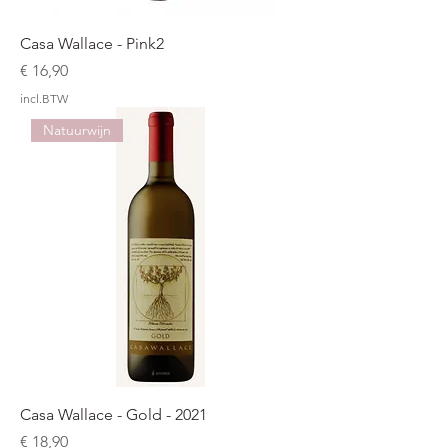
Casa Wallace - Pink2
Prijs
€ 16,90
incl.BTW
Natuurwijn
Casa Wallace - Gold - 2021
Prijs
€ 18,90