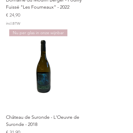
Fuissé "Les Fourneaux" - 2022
Prijs
€ 24,90
incl.BTW
Nu per glas in onze wijnbar
Château de Suronde - L'Oeuvre de
Suronde - 2018
Prijs
€ 31,90