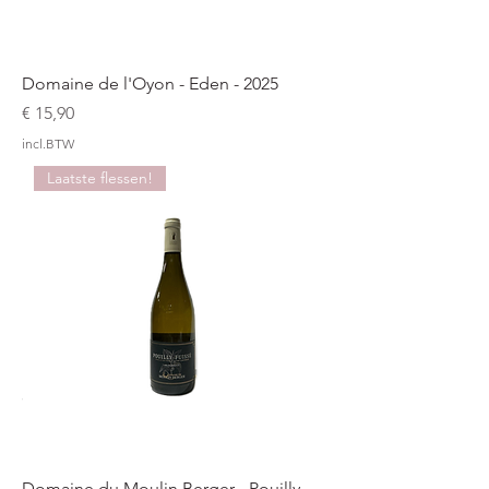
Domaine de l'Oyon - Eden - 2025
Prijs
€ 15,90
incl.BTW
Laatste flessen!
Domaine du Moulin Berger - Pouilly