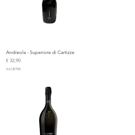
Andreola - Superiore di Cartizze
Prijs
€ 32,90
incl.BTW