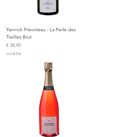
Yannick Prévoteau - La Perle des
Treilles Brut
Prijs
€ 38,90
incl.BTW