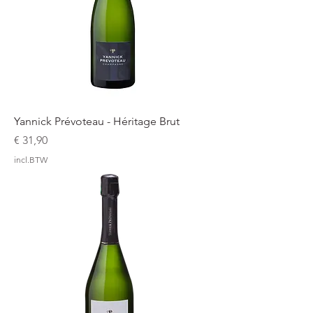
Yannick Prévoteau - Héritage Brut
Prijs
€ 31,90
incl.BTW