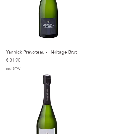
Yannick Prévoteau - Héritage Brut
Prijs
€ 31,90
incl.BTW