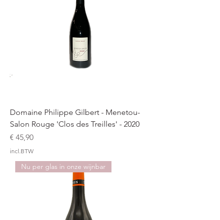
Domaine Philippe Gilbert - Menetou-
Salon Rouge 'Clos des Treilles' - 2020
Prijs
€ 45,90
incl.BTW
Nu per glas in onze wijnbar