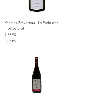
Yannick Prévoteau - La Perle des
Treilles Brut
Prijs
€ 38,90
incl.BTW