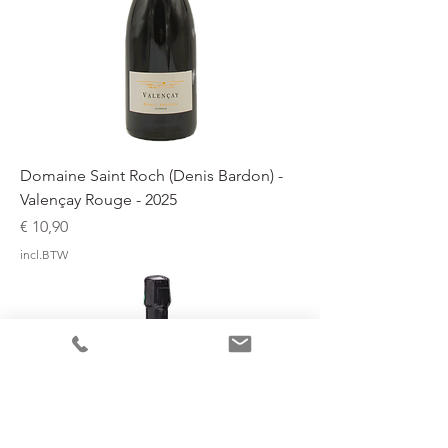
Domaine Saint Roch (Denis Bardon) -
Valençay Rouge - 2025
Prijs
€ 10,90
incl.BTW