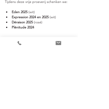
Tijdens deze vrije proeverij schenken we:
Eden 2025
 (wit)
Expression 2024 en 2025 
(wit)
Déraison 2025
 (rosé)
Plénitude 2024
Meer weergeven
Deel dit evenement
Jacky Wine & Dine
Sint-Martinusstraat 2-4
B-2980 Halle-Zoersel