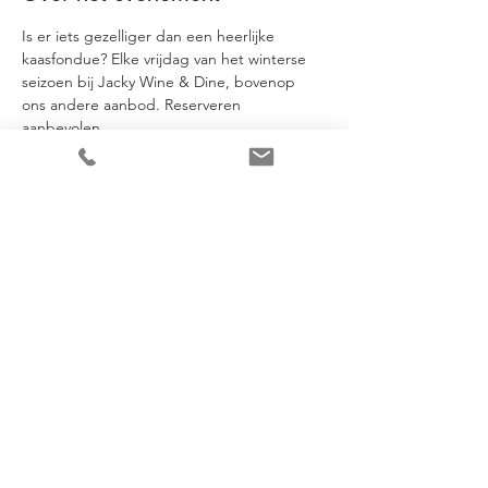
Is er iets gezelliger dan een heerlijke 
kaasfondue? Elke vrijdag van het winterse 
seizoen bij Jacky Wine & Dine, bovenop 
ons andere aanbod. Reserveren 
aanbevolen.
Deel dit evenement
Jacky Wine & Dine
Sint-Martinusstraat 2-4
B-2980 Halle-Zoersel
info@jackyhalle.be