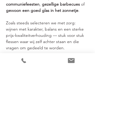
communiefeesten
, 
gezellige barbecues
 of 
gewoon een goed glas in het zonnetje
.
Zoals steeds selecteren we met zorg: 
wijnen met karakter, balans en een sterke 
prijs-kwaliteitverhouding — stuk voor stuk 
flessen waar wij zelf achter staan en die 
vragen om gedeeld te worden.
En zoals je van ons gewend bent, verlopen 
proeverijen bij Jacky in een gezellige en 
gemoedelijke sfeer — laagdrempelig, 
ontspannen en vooral: zonder gedoe.
#wijnzondergedoe
#voorjaarsdegustatie
📅…
Meer weergeven