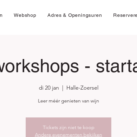
n
Webshop
Adres & Openingsuren
Reserver
orkshops - star
di 20 jan
  |  
Halle-Zoersel
Leer méér genieten van wijn
Tickets zijn niet te koop
Andere evenementen bekijken