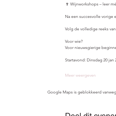
🍷 Wijnworkshops – leer mé
Na een succesvolle vorige e
Volg de volledige reeks va
Voor wie?
Voor nieuwsgierige beginner
Startavond: Dinsdag 20 jan 
Meer weergeven
Google Maps is geblokkeerd vanwege j
Deel dit even