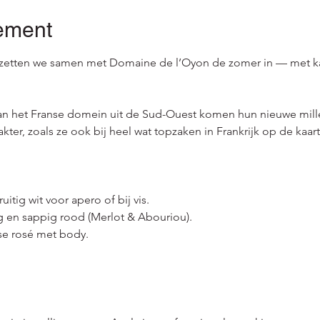
ement
i zetten we samen met Domaine de l’Oyon de zomer in — met kara
n het Franse domein uit de Sud-Ouest komen hun nieuwe millé
ter, zoals ze ook bij heel wat topzaken in Frankrijk op de kaart
ruitig wit voor apero of bij vis.
ig en sappig rood (Merlot & Abouriou).
se rosé met body.