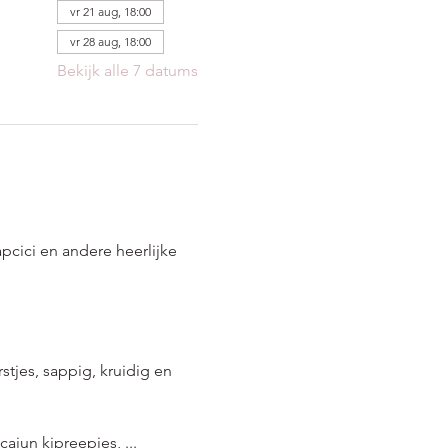
vr 21 aug, 18:00
vr 28 aug, 18:00
Bekijk alle 7 datums
cici en andere heerlijke 
stjes, sappig, kruidig en 
jun kipreepjes, ...