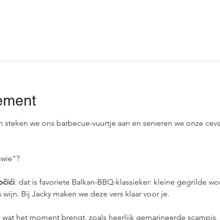
ement
 steken we ons barbecue-vuurtje aan en serveren we onze cevap
 wie"?
pčići
: dat is favoriete Balkan-BBQ-klassieker: kleine gegrilde wor
s wijn. Bij Jacky maken we deze vers klaar voor je.
wat het moment brengt, zoals heerlijk gemarineerde scampis, ca