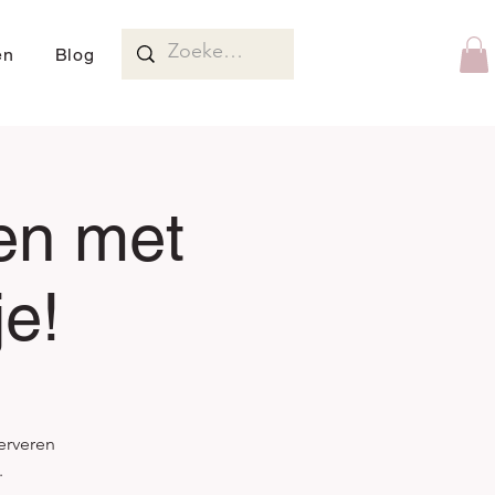
en
Blog
en met
e!
erveren
.