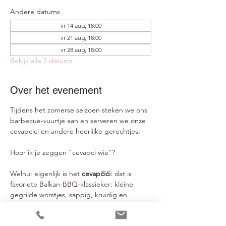
Andere datums
vr 14 aug, 18:00
vr 21 aug, 18:00
vr 28 aug, 18:00
Bekijk alle 7 datums
Over het evenement
Tijdens het zomerse seizoen steken we ons 
barbecue-vuurtje aan en serveren we onze 
cevapcici en andere heerlijke gerechtjes.
Hoor ik je zeggen "cevapci wie"?
Welnu: eigenlijk is het 
cevapčići
: dat is 
favoriete Balkan-BBQ-klassieker: kleine 
gegrilde worstjes, sappig, kruidig en 
gevaarlijk lekker bij een glas wijn. Bij Jacky 
maken we deze vers klaar voor je.