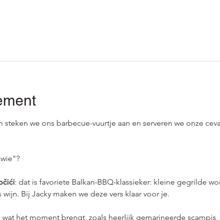
ement
 steken we ons barbecue-vuurtje aan en serveren we onze cevap
 wie"?
pčići
: dat is favoriete Balkan-BBQ-klassieker: kleine gegrilde wor
s wijn. Bij Jacky maken we deze vers klaar voor je.
wat het moment brengt, zoals heerlijk gemarineerde scampis, ca