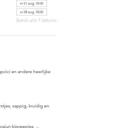
vr 21 aug, 18:00
vr 28 aug, 18:00
Bekijk alle 7 datums
cici en andere heerlijke 
stjes, sappig, kruidig en 
jun kipreepjes, ...