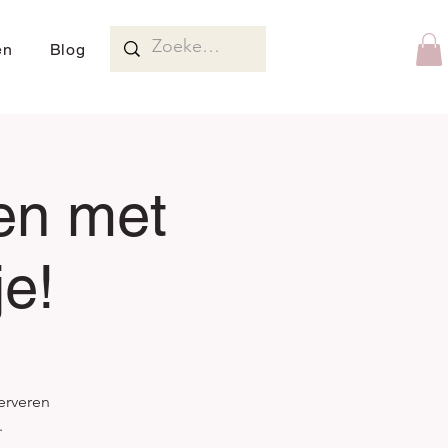
en
Blog
en met
e!
erveren
.