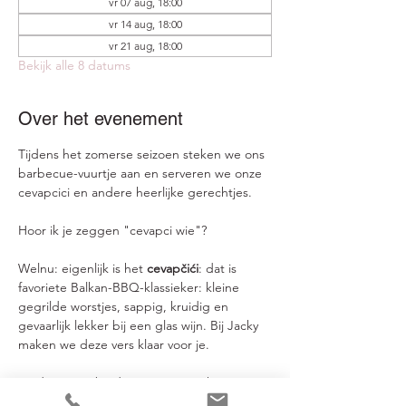
vr 07 aug, 18:00
vr 14 aug, 18:00
vr 21 aug, 18:00
Bekijk alle 8 datums
Over het evenement
Tijdens het zomerse seizoen steken we ons 
barbecue-vuurtje aan en serveren we onze 
cevapcici en andere heerlijke gerechtjes.
Hoor ik je zeggen "cevapci wie"?
Welnu: eigenlijk is het 
cevapčići
: dat is 
favoriete Balkan-BBQ-klassieker: kleine 
gegrilde worstjes, sappig, kruidig en 
gevaarlijk lekker bij een glas wijn. Bij Jacky 
maken we deze vers klaar voor je.
En daarnaast bieden we aan wat het 
moment brengt, zoals heerlijk 