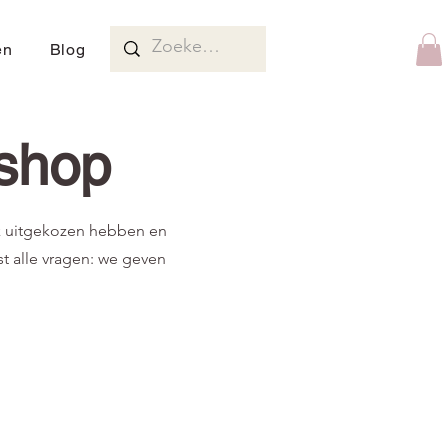
en
Blog
shop
jk uitgekozen hebben en
t alle vragen: we geven