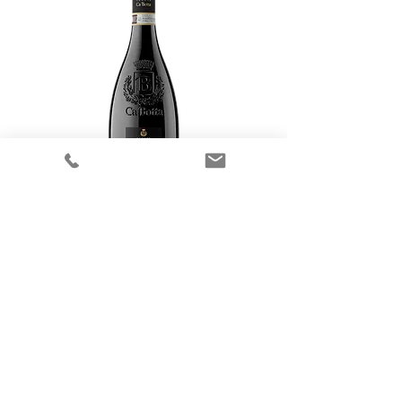
Ca' Botta - Amarone della Valpolicella
"Cajo'" - 2017
Niet op voorraad
Jacky Wine & Dine
Sint-Martinusstraat 2-4
B-2980 Halle-Zoersel