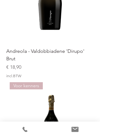
Andreola - Valdobbiadene 'Dirupo'
Brut
Prijs
€ 18,90
incl.BTW
Voor kenners