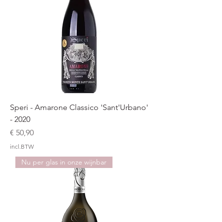
Speri - Amarone Classico 'Sant'Urbano'
- 2020
Prijs
€ 50,90
incl.BTW
Nu per glas in onze wijnbar