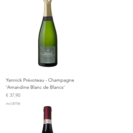
Yannick Prévoteau - Champagne
'Amandine Blanc de Blancs'
Prijs
€ 37,90
incl.BTW