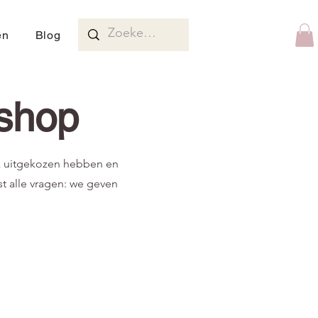
en
Blog
shop
jk uitgekozen hebben en
t alle vragen: we geven