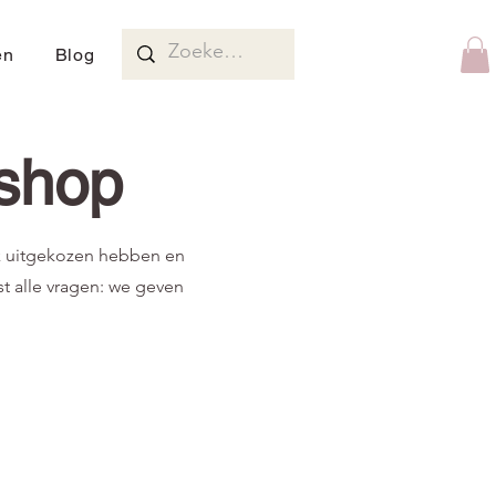
en
Blog
shop
jk uitgekozen hebben en
t alle vragen: we geven