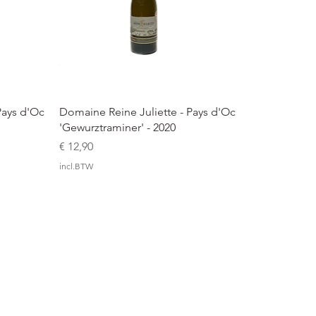
Snel overzicht
Pays d'Oc
Domaine Reine Juliette - Pays d'Oc
'Gewurztraminer' - 2020
Prijs
€ 12,90
incl.BTW