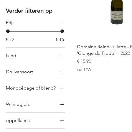
Verder filteren op
Prijs
€ 12
€ 16
Snel overzicht
Domaine Reine Juliette - 
'Grange de Fredol' - 2022
Land
Prijs
€ 15,90
Frankrijk
incl.BTW
Druivensoort
Carignan
Monocépage of blend?
Gewurztraminer
Blend
Grenache Noir
Wijnregio's
Monocépage
Syrah
Frankrijk - Languedoc-
Appellaties
Roussillon
IGP Pays d'Oc