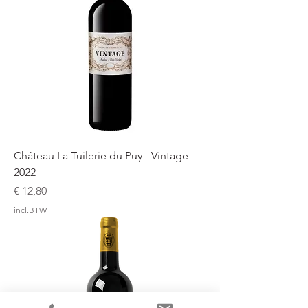
Château La Tuilerie du Puy - Vintage -
2022
Prijs
€ 12,80
incl.BTW