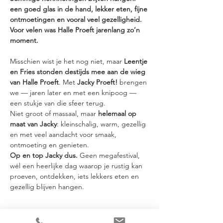
een goed glas in de hand, lekker eten, fijne 
ontmoetingen en vooral veel gezelligheid. 
Voor velen was Halle Proeft jarenlang zo’n 
moment.
Misschien wist je het nog niet, maar 
Leentje 
en Fries stonden destijds mee aan de wieg 
van Halle Proeft
. Met 
Jacky Proeft!
 brengen 
we — jaren later en met een knipoog — 
een stukje van die sfeer terug.
Niet groot of massaal, maar 
helemaal op 
maat van Jacky
: kleinschalig, warm, gezellig 
en met veel aandacht voor smaak, 
ontmoeting en genieten.
Op en top Jacky dus.
 Geen megafestival, 
wél een heerlijke dag waarop je rustig kan 
proeven, ontdekken, iets lekkers eten en 
gezellig blijven hangen.
Wat mag je verwachten?