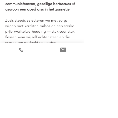
communiefeesten
, 
gezellige barbecues
 of 
gewoon een goed glas in het zonnetje
.
Zoals steeds selecteren we met zorg: 
wijnen met karakter, balans en een sterke 
prijs-kwaliteitverhouding — stuk voor stuk 
flessen waar wij zelf achter staan en die 
vragen om gedeeld te worden.
En zoals je van ons gewend bent, verlopen 
proeverijen bij Jacky in een gezellige en 
gemoedelijke sfeer — laagdrempelig, 
ontspannen en vooral: zonder gedoe.
In deze degustatie…
Meer weergeven