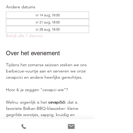
Andere datums
vr 14 aug, 18:00
vr 21 aug, 18:00
vr 28 aug, 18:00
Bekijk alle 7 datums
Over het evenement
Tijdens het zomerse seizoen steken we ons 
barbecue-vuurtje aan en serveren we onze 
cevapcici en andere heerlijke gerechtjes.
Hoor ik je zeggen "cevapci wie"?
Welnu: eigenlijk is het 
cevapčići
: dat is 
favoriete Balkan-BBQ-klassieker: kleine 
gegrilde worstjes, sappig, kruidig en 
gevaarlijk lekker bij een glas wijn. Bij Jacky 
maken we deze vers klaar voor je.