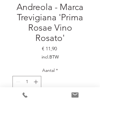
Andreola - Marca
Trevigiana 'Prima
Rosae Vino
Rosato'
Prijs
€ 11,90
incl.BTW
Aantal
*
In winkelwagen
Frisse, aromatische rosé uit de
Marca Trevigiana.
zeste van pompelmoes,