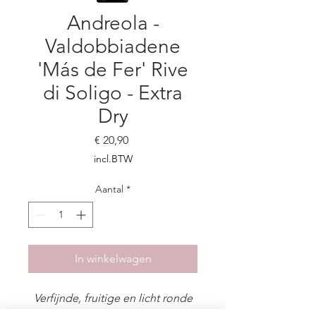
Andreola -
Valdobbiadene
'Más de Fer' Rive
di Soligo - Extra
Dry
Prijs
€ 20,90
incl.BTW
Aantal
*
In winkelwagen
Verfijnde, fruitige en licht ronde
Prosecco uit Rive di Soligo