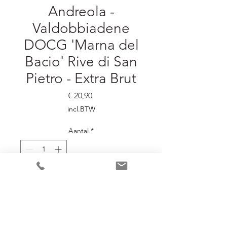
Andreola -
Valdobbiadene
DOCG 'Marna del
Bacio' Rive di San
Pietro - Extra Brut
Prijs
€ 20,90
incl.BTW
Aantal
*
In winkelwagen
Strakke, minerale Prosecco
Superiore met krijtige spanning,