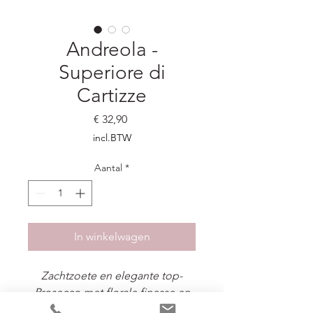
Andreola -
Superiore di
Cartizze
Prijs
€ 32,90
incl.BTW
Aantal
*
In winkelwagen
Zachtzoete en elegante top-
Prosecco met florale finesse en
feestelijk karakter