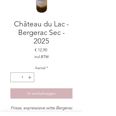
Château du Lac -
Bergerac Sec -
2025
Prijs
€ 12,90
incl.BTW
Aantal
*
In winkelwagen
Frisse, expressieve witte Bergerac
met rijp fruit, zachte ronding en