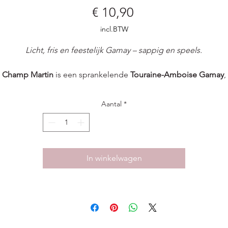
Prijs
€ 10,90
incl.BTW
Licht, fris en feestelijk Gamay – sappig en speels.
Champ Martin
is een sprankelende
Touraine-Amboise Gamay
,
fkomstig van het familie-domein dat al sinds 1508 wijn producee
in Chargé. Gemaakt van 100% Gamay, gevinifieerd met respect
Aantal
*
voor terroir en traditie, en ontworpen om jong en plezierig te
drinken .
In het glas pronken aroma’s van
bramen, frisse framboos en ee
In winkelwagen
ichte pepertoets
. De smaak is licht en zacht, met sappig rood fru
n frisse zuurgraad en een
milde tanninestructuur
. Perfect om li
gekoeld te serveren tijdens zomerse bijeenkomsten .
Heerlijk bij
: barbecues, antipasti, pasta met groenten of
kaasfondue.