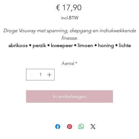
Prijs
€ 17,90
incl.BTW
Droge Vouvray met spanning, diepgang en indrukwekkende
finesse.
abrikoos • perzik • kweepeer • limoen • honing • lichte
rokerigheid
Aantal
*
Coteau Les Brûlés is een single-vineyard Chenin Blanc van
zuidgerichte terrassen boven krijtachtige klei-kalksteenbodems
met oude stokken. Deze warme, zuidgericht, zonovergoten
terrassen zorgen voor extra rijpheid en concentratie, terwijl de
In winkelwagen
dergrond de wijn zijn typische spanning en mineraliteit geeft.
wijn wordt droog gevinifieerd, met respect voor het terroir en d
natuurlijke expressie van Chenin Blanc.
In de neus een gelaagd en verfijnd aromatisch palet van rijpe e
licht gedroogde abrikoos, perzik en kweepeer, aangevuld met