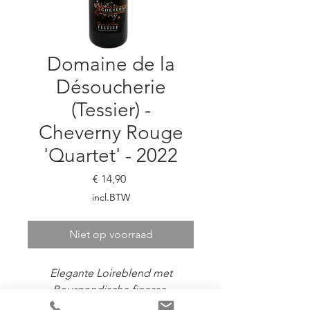
Domaine de la
Désoucherie
(Tessier) -
Cheverny Rouge
'Quartet' - 2022
Prijs
€ 14,90
incl.BTW
Niet op voorraad
Elegante Loireblend met
Bourgondische finesse.