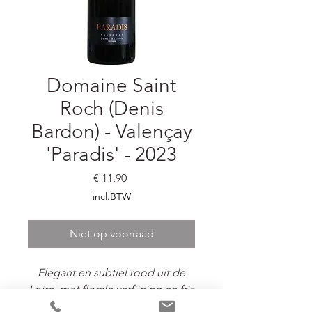
Domaine Saint
Roch (Denis
Bardon) - Valençay
'Paradis' - 2023
Prijs
€ 11,90
incl.BTW
Niet op voorraad
Elegant en subtiel rood uit de
Loire, met florale verfijning en fris
rood fruit.