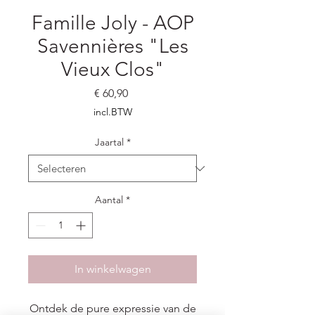
Famille Joly - AOP
Savennières "Les
Vieux Clos"
Prijs
€ 60,90
incl.BTW
Jaartal
*
Aantal
*
In winkelwagen
Ontdek de pure expressie van de