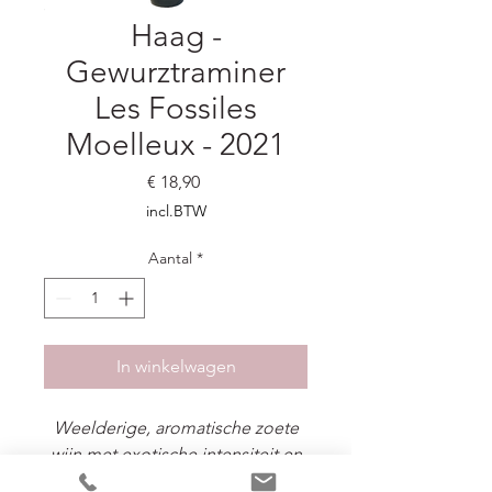
Haag -
Gewurztraminer
Les Fossiles
Moelleux - 2021
Prijs
€ 18,90
incl.BTW
Aantal
*
In winkelwagen
Weelderige, aromatische zoete
wijn met exotische intensiteit en
verfijnde fraîcheur.