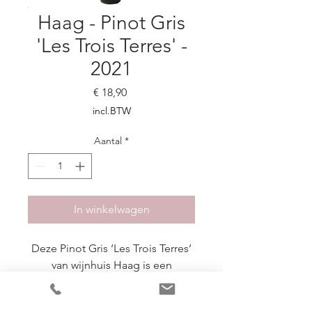
Haag - Pinot Gris
'Les Trois Terres' -
2021
Prijs
€ 18,90
incl.BTW
Aantal
*
In winkelwagen
Deze Pinot Gris ‘Les Trois Terres’
van wijnhuis Haag is een
prachtige expressie van de Elzas.
Deze verfijnde Pinot Gris is een