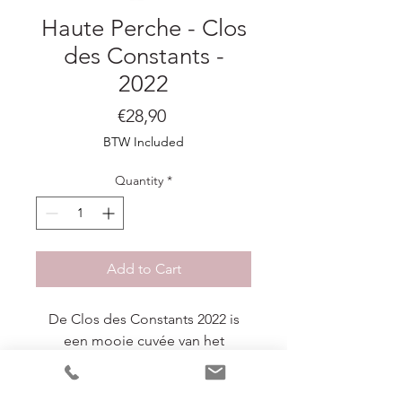
Haute Perche - Clos
des Constants -
2022
Price
€28,90
BTW Included
Quantity
*
Add to Cart
De Clos des Constants 2022 is
een mooie cuvée van het
wijnhuis Haute Perche, uit de
Loire. Deze verfijnde witte wijn