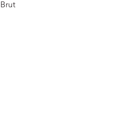
 Brut
k
nd
ra