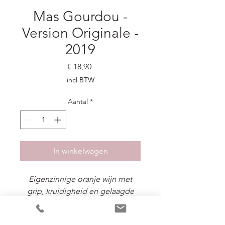
Mas Gourdou -
Version Originale -
2019
Prijs
€ 18,90
incl.BTW
Aantal
*
In winkelwagen
Eigenzinnige oranje wijn met
grip, kruidigheid en gelaagde
textuur.
Lychee, rijp wit fruit, sinaaszeste,