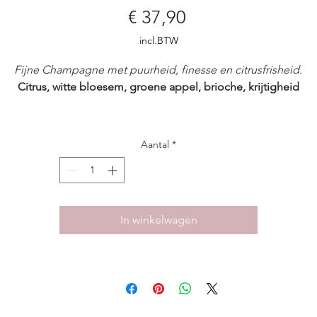
Prijs
€ 37,90
incl.BTW
Fijne Champagne met puurheid, finesse en citrusfrisheid.
Citrus, witte bloesem, groene appel, brioche, krijtigheid
Amandine is een elegante Blanc de Blancs Champagne van
Yannick Prévoteau, gemaakt van 100% Chardonnay uit kalkrijke
Aantal
*
rcelen in de Vallée de la Marne. De combinatie van krijt-, kalk-
klei-kalksteenbodems geeft deze cuvée zowel precisie als een
btiele ronding. De wijn bevat ook een aandeel reservewijnen, 
tra complexiteit en zachtheid toevoegt. Na minstens 24 maan
In winkelwagen
rijping sur lattes ontwikkelt de wijn zijn verfijnde textuur en licht
briochetoets.
In de neus frisse aroma’s van citroen, witte bloesem en groene
appel, aangevuld met een hint van amandel en brioche. In de
mond levendig en zuiver, met een fijne, romige mousse en ee