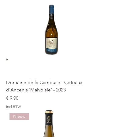
Domaine de la Cambuse - Coteaux
d'Ancenis 'Malvoisie' - 2023
Prijs
€ 9,90
incl.BTW
Nieuw