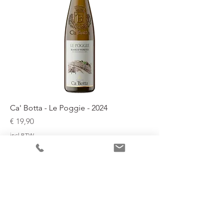
Ca' Botta - Le Poggie - 2024
Prijs
€ 19,90
incl.BTW
Nu per glas in onze wijnbar