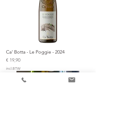
Ca' Botta - Le Poggie - 2024
Prijs
€ 19,90
incl.BTW