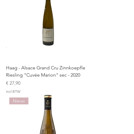
Haag - Alsace Grand Cru Zinnkoepfle
Riesling "Cuvée Marion" sec - 2020
Prijs
€ 27,90
incl.BTW
Nieuw