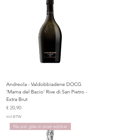
Andreola - Valdobbiadene DOCG
'Marna del Bacio' Rive di San Pietro -
Extra Brut
Prijs
€ 20,90
incl.BTW
Nu per glas in onze wijnbar