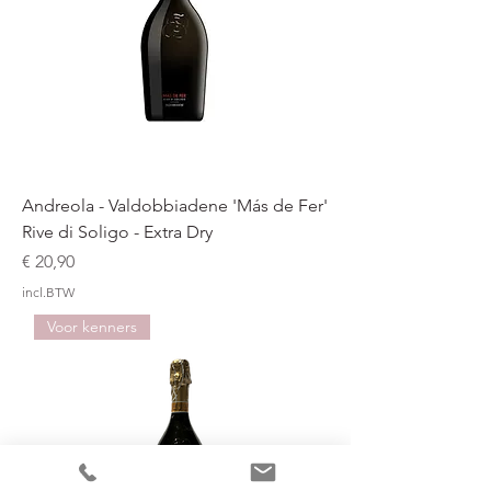
Andreola - Valdobbiadene 'Más de Fer'
Rive di Soligo - Extra Dry
Prijs
€ 20,90
incl.BTW
Voor kenners