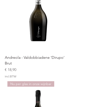
Andreola - Valdobbiadene 'Dirupo'
Brut
Prijs
€ 18,90
incl.BTW
Nu per glas in onze wijnbar