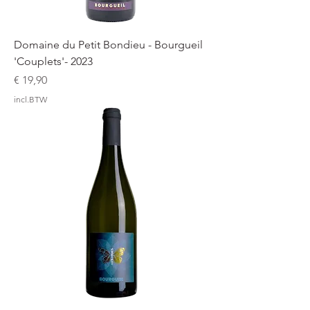
Domaine du Petit Bondieu - Bourgueil
'Couplets'- 2023
Prijs
€ 19,90
incl.BTW