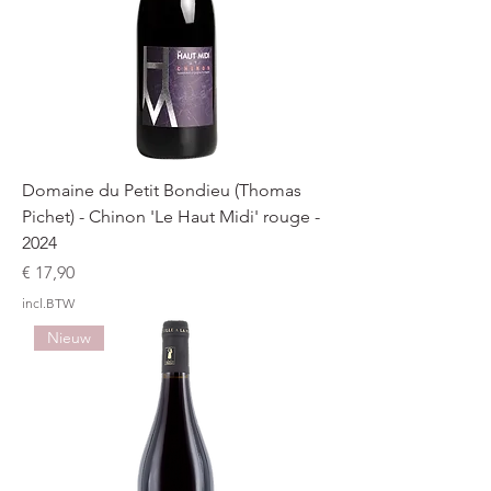
Domaine du Petit Bondieu (Thomas
Pichet) - Chinon 'Le Haut Midi' rouge -
2024
Prijs
€ 17,90
incl.BTW
Nieuw