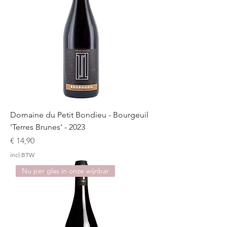
Domaine du Petit Bondieu - Bourgeuil
'Terres Brunes' - 2023
Prijs
€ 14,90
incl.BTW
Nu per glas in onze wijnbar