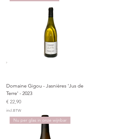
Domaine Gigou - Jasnières 'Jus de
Terre' - 2023
Prijs
€ 22,90
incl.BTW
Nu per glas in onze wijnbar