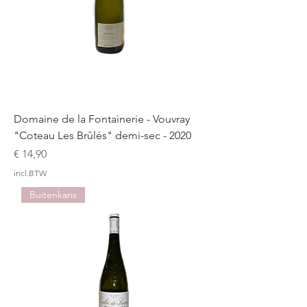
Domaine de la Fontainerie - Vouvray
"Coteau Les Brûlés" demi-sec - 2020
Prijs
€ 14,90
incl.BTW
Buitenkans