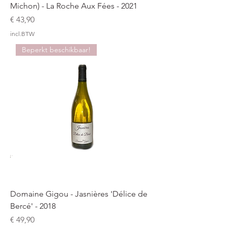
Michon) - La Roche Aux Fées - 2021
Prijs
€ 43,90
incl.BTW
Beperkt beschikbaar!
Domaine Gigou - Jasnières 'Délice de
Bercé' - 2018
Prijs
€ 49,90