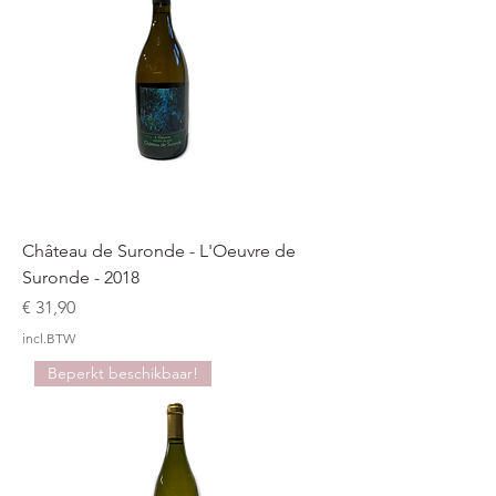
Château de Suronde - L'Oeuvre de
Suronde - 2018
Prijs
€ 31,90
incl.BTW
Beperkt beschikbaar!