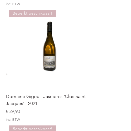
incl.BTW
Beperkt beschikbaar!
Domaine Gigou - Jasnières 'Clos Saint
Jacques' - 2021
Prijs
€ 29,90
incl.BTW
Beperkt beschikbaar!