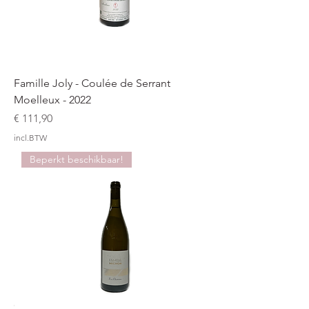
Famille Joly - Coulée de Serrant
Moelleux - 2022
Prijs
€ 111,90
incl.BTW
Beperkt beschikbaar!